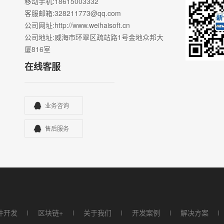
移动手机
:18615003332
客服邮箱
:328211773@qq.com
公司网址
:http://www.weihaisoft.cn
公司地址
:威海市环翠区疏站路1号金地众邦大
厦816室
在线客服
业务咨询
售后服务
件开发
区块链+
关于我们
开发案例
解决方案